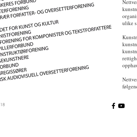
Nettve
kunstn
organi
ulike 
Kunstn
kunstn
kunstn
rettigh
opphav
Nettve
følge
018