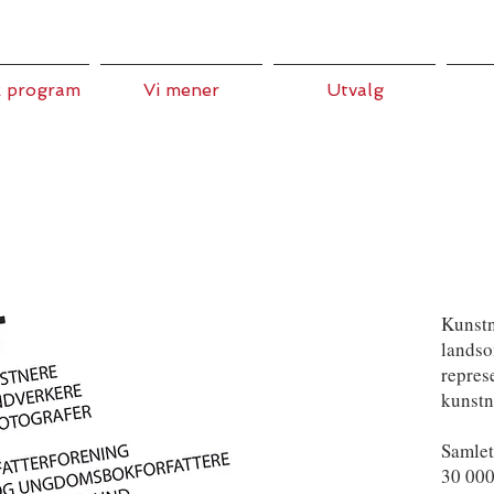
k program
Vi mener
Utvalg
Kunstn
landso
repres
kunstn
Samlet
30 00