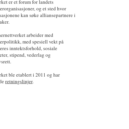
rket er et forum for landets
erorganisasjoner, og et sted hvor
sasjonene kan søke alliansepartnere i
saker.
ernettverket arbeider med
erpolitikk, med spesiell vekt på
eres inntektsforhold, sosiale
eter, stipend, vederlag og
srett.
rket ble etablert i 2011 og har
nde
retningslinjer
.