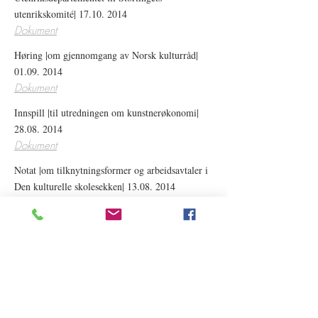
utenrikskomité|
17.10. 2014
Dokument
Høring |om gjennomgang av Norsk kulturråd|
01.09. 2014
Dokument
Innspill |til utredningen om kunstnerøkonomi|
28.08. 2014
Dokument
Notat |om tilknytningsformer og arbeidsavtaler i
Den kulturelle skolesekken|
13.08. 2014
Dokument
Høringssvar |om rapporten Det muliges kunst|
27.06. 2014
Dokument
Angående høringsinstanser og høringsfrist til
rapporten om Norsk kulturråd|
25.06. 2014