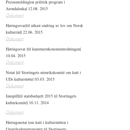
Pressemelding|on politisk program i
Arendalsuka|
12.08. 2015
Dokument
Høringssvar|til utkast endring av lov om Norsk
kulturråd|
22.06. 2015
Dokument
Høringssvar |til kunstnerøkonomiutredningen|
10.04. 2015
Dokument
Notat |til Stortingets utenrikskomité om kutt i
UDs kulturstøtte|
03.03. 2015
Dokument
Innspill|til statsbudsjett 2015 til Stortingets
kulturkomité|
10.11. 2014
Dokument
Høringsnotat |om kutt i kulturstøtten i
Utenriksdepartementet til Stortingets