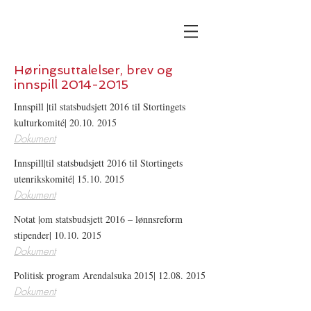
Høringsuttalelser, brev og
innspill
2014-2015
Innspill |til statsbudsjett 2016 til Stortingets
kulturkomité|
20.10. 2015
Dokument
Innspill|til statsbudsjett 2016 til Stortingets
utenrikskomité|
15.10. 2015
Dokument
Notat |om statsbudsjett 2016 – lønnsreform
stipender|
10.10. 2015
Dokument
Politisk program Arendalsuka 2015|
12.08. 2015
Dokument